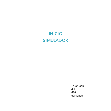
INICIO
SIMULADOR
Reunificación de deudas en Madrid
Reunificación de deudas en Barcelona
Reunificación de deudas en Valencia
Reunificación de deudas en Sevilla