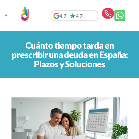
Ir
al
4.7
4.7
contenido
Cuánto tiempo tarda en
prescribir una deuda en España:
Plazos y Soluciones