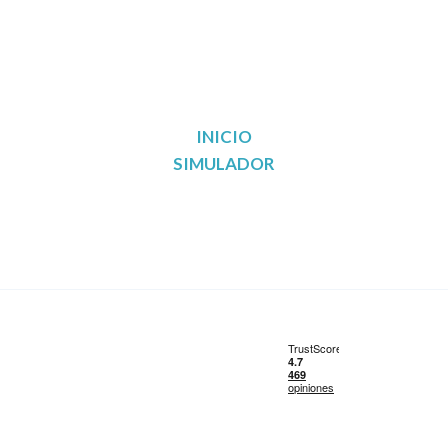
INICIO
SIMULADOR
Reunificación de deudas en Madrid
Reunificación de deudas en Barcelona
Reunificación de deudas en Valencia
Reunificación de deudas en Sevilla