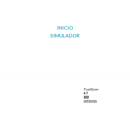
INICIO
SIMULADOR
Reunificación de deudas en Madrid
Reunificación de deudas en Barcelona
Reunificación de deudas en Valencia
Reunificación de deudas en Sevilla