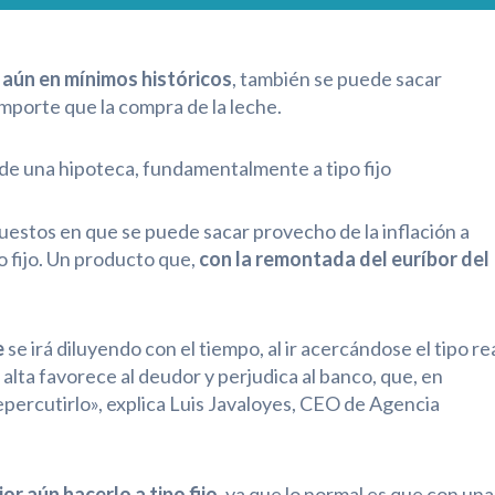
s aún en mínimos históricos
, también se puede sacar
importe que la compra de la leche.
 de una hipoteca, fundamentalmente a tipo fijo
estos en que se puede sacar provecho de la inflación a
 fijo. Un producto que,
con la remontada del euríbor del
e
se irá diluyendo con el tiempo, al ir acercándose el tipo re
 alta favorece al deudor y perjudica al banco, que, en
percutirlo», explica Luis Javaloyes, CEO de Agencia
r aún hacerlo a tipo fijo
, ya que lo normal es que con una