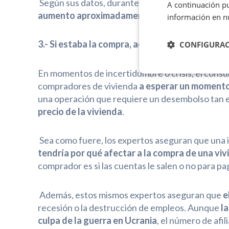
Según sus datos, durante el primer trimestre de
A continuación pu
aumento aproximadamente un 8%
, con un imp
información en n
3.- Si estaba la compra, adelante
CONFIGURA
En momentos de incertidumbre o crisis, el consu
compradores de vivienda
a esperar un momento
una operación que requiere un desembolso tan e
precio de la vivienda
.
Sea como fuere, los expertos aseguran que una in
tendría por qué afectar a la compra de una vi
comprador es si las cuentas le salen o no para pa
Además, estos mismos expertos aseguran que
e
recesión o la destrucción de empleos. Aunque
la
culpa de la guerra en Ucrania
, el número de afi