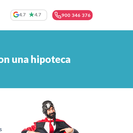
4.7
4.7
900 346 376
con una hipoteca
s