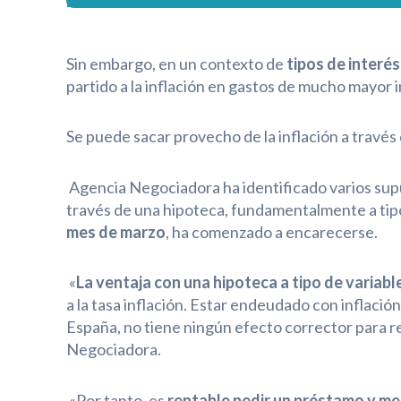
Sin embargo, en un contexto de
tipos de interé
partido a la inflación en gastos de mucho mayor 
Se puede sacar provecho de la inflación a través
Agencia Negociadora ha identificado varios supu
través de una hipoteca, fundamentalmente a tipo
mes de marzo
, ha comenzado a encarecerse.
«
La ventaja con una hipoteca a tipo de variabl
a la tasa inflación. Estar endeudado con inflación
España, no tiene ningún efecto corrector para re
Negociadora.
«Por tanto, es
rentable pedir un préstamo y mejo