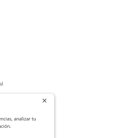
al
×
en
ncias, analizar tu
ación.