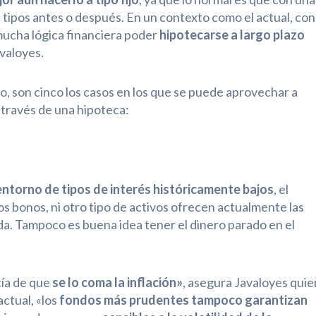
n tipos antes o después. En un contexto como el actual, con
e mucha lógica financiera poder
hipotecarse a largo plazo
avaloyes.
io, son cinco los casos en los que se puede aprovechar a
 través de una hipoteca:
 entorno de tipos de interés históricamente bajos
, el
 los bonos, ni otro tipo de activos ofrecen actualmente las
nda. Tampoco es buena idea tener el dinero parado en el
tía de que
se lo coma la inflación»
, asegura Javaloyes quie
ctual, «los
fondos más prudentes tampoco garantizan