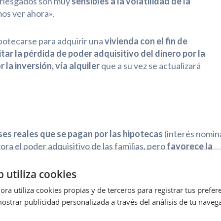
arriesgados son muy
sensibles a la volatilidad de la
os ver ahora».
potecarse para adquirir una
vivienda con el fin de
itar la pérdida de poder adquisitivo del dinero por la
 la inversión, vía alquiler
que a su vez se actualizará
ses reales que se pagan por las hipotecas
(interés nomin
ora el poder adquisitivo de las familias, pero
favorece la
familias se plantean hacer una reunificación de deudas a
rfecto para recuperar capacidad de compra, por el efecto 
b utiliza cookies
provechar la posibilidad de hipotecarse a tipos reales
ra utiliza cookies propias y de terceros para registrar tus prefere
ostrar publicidad personalizada a través del análisis de tu naveg