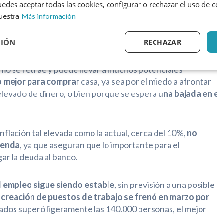
 2022,
las solicitudes de reunificaciones de deuda han
edes aceptar todas las cookies, configurar o rechazar el uso de 
orte medio en torno a los de 100.000 euros.
uestra
Más información
CIÓN
RECHAZAR
mo se retrae y puede llevar a muchos potenciales
 mejor para comprar
casa, ya sea por el miedo a afrontar
levado de dinero, o bien porque se espera u
na bajada en e
flación tal elevada como la actual, cerca del 10%,
no
vienda
, ya que aseguran que lo importante para el
gar la deuda al banco.
l empleo sigue siendo estable
, sin previsión a una posible
 creación de puestos de trabajo se frenó en marzo por
liados superó ligeramente las 140.000 personas, el mejor