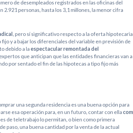
 número de desempleados registrados en las oficinas del
 2.921 personas, hasta los 3,1 millones, la menor cifra
adical
, pero sí significativo respecto a la oferta hipotecaria
jo y a bajar los diferenciales del variable en previsión de
to debido a la
espectacular remontada del
expertos que anticipan que las entidades financieras van a
ndo por sentado el fin de las hipotecas a tipo fijo más
comprar una segunda residencia es una buena opción para
earse esa operación para, en un futuro, contar con ella
com
nes de teletrabajo lo permitan, o bien como primera
, de paso, una buena cantidad por la venta de la actual