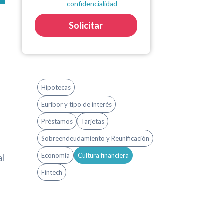
confidencialidad
Solicitar
Hipotecas
Euríbor y tipo de interés
Préstamos
Tarjetas
Sobreendeudamiento y Reunificación
Economía
Cultura financiera
al
Fintech