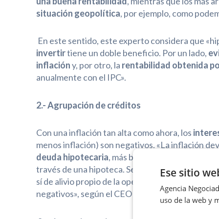
una buena rentabilidad
, mientras que los más 
situación geopolítica
, por ejemplo, como podem
En este sentido, este experto considera que «hi
invertir
tiene un doble beneficio. Por un lado,
ev
inflación
y, por otro, la
rentabilidad obtenida por
anualmente con el IPC».
2.- Agrupación de créditos
Con una inflación tan alta como ahora, los
intere
menos inflación) son negativos. «La inflación dev
deuda hipotecaria
, más barata. Por eso muchas 
través de una hipoteca. Se trata de un medio pe
Ese sitio we
sí de alivio propio de la operación y además por a
Agencia Negociado
negativos», según el CEO de esta compañía.
uso de la web y m