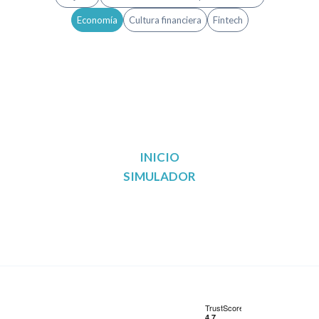
Economía
Cultura financiera
Fintech
INICIO
SIMULADOR
Reunificación de deudas en Madrid
Reunificación de deudas en Barcelona
Reunificación de deudas en Valencia
Reunificación de deudas en Sevilla