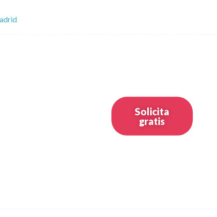
adrid
l nºD064 en el Registro de Intermediarios de Crédito Inmobiliario del Banco de
tro Estatal de Empresas de Intermediación de Contratos de Préstamo, previsto en
Solicita
gratis