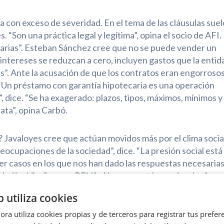
a con exceso de severidad. En el tema de las cláusulas suel
. “Son una práctica legal y legítima”, opina el socio de AFI.
sarias”. Esteban Sánchez cree que no se puede vender un
intereses se reduzcan a cero, incluyen gastos que la entid
das”. Ante la acusación de que los contratos eran engorrosos
. “Un préstamo con garantía hipotecaria es una operación
dice. “Se ha exagerado: plazos, tipos, máximos, mínimos y
ata”, opina Carbó.
? Javaloyes cree que actúan movidos más por el clima socia
 preocupaciones de la sociedad”, dice. “La presión social está
er casos en los que nos han dado las respuestas necesarias
idad jurídica”, apoya BBVA. Algo que está ocurriendo. Aun
dumbre que están generando estas sentencias”, dice Sánche
b utiliza cookies
ra utiliza cookies propias y de terceros para registrar tus prefere
crédito. El portavoz de la Asociación Española de Banca