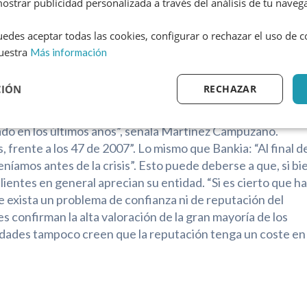
ostrar publicidad personalizada a través del análisis de tu naveg
“si se producen cambios en las condiciones de los contrat
iciones de financiación, incluido el tipo de interés, hasta
edes aceptar todas las cookies, configurar o rechazar el uso de 
 aún no se ve el final del túnel. Tras las cláusulas suelo y l
uestra
Más información
vas demandas, impulsadas por los despachos de abogados
dificultar las medidas de mejoría de reputación del sector.
CIÓN
RECHAZAR
aducido en una huida de clientes. “Los bancos de la AEB no
nado en los últimos años”, señala Martínez Campuzano.
frente a los 47 de 2007”. Lo mismo que Bankia: “Al final d
amos antes de la crisis”. Esto puede deberse a que, si bi
lientes en general aprecian su entidad. “Si es cierto que h
 exista un problema de confianza ni de reputación del
s confirman la alta valoración de la gran mayoría de los
ntidades tampoco creen que la reputación tenga un coste en 