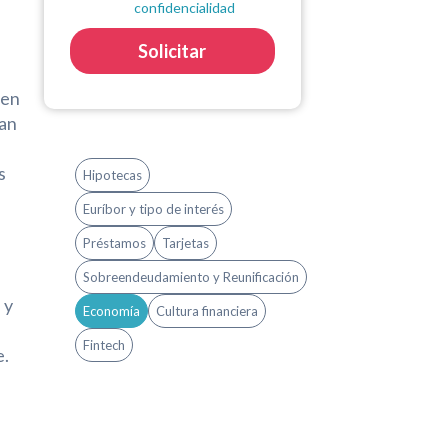
confidencialidad
Solicitar
 en
han
s
Hipotecas
Euríbor y tipo de interés
Préstamos
Tarjetas
Sobreendeudamiento y Reunificación
 y
Economía
Cultura financiera
Fintech
e.