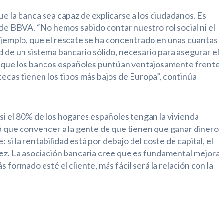
 la banca sea capaz de explicarse a los ciudadanos. Es
de BBVA. “No hemos sabido contar nuestro rol social ni el
jemplo, que el rescate se ha concentrado en unas cuantas
ad de un sistema bancario sólido, necesario para asegurar el
 que los bancos españoles puntúan ventajosamente frente
tecas tienen los tipos más bajos de Europa”, continúa
i el 80% de los hogares españoles tengan la vivienda
á que convencer a la gente de que tienen que ganar dinero
 si la rentabilidad está por debajo del coste de capital, el
ez. La asociación bancaria cree que es fundamental mejor
 formado esté el cliente, más fácil será la relación con la