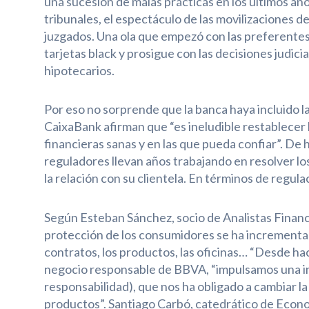
una sucesión de malas prácticas en los últimos añ
tribunales, el espectáculo de las movilizaciones de
juzgados. Una ola que empezó con las preferentes, 
tarjetas black y prosigue con las decisiones judicia
hipotecarios.
Por eso no sorprende que la banca haya incluido l
CaixaBank afirman que “es ineludible restablecer 
financieras sanas y en las que pueda confiar”. De 
reguladores llevan años trabajando en resolver lo
la relación con su clientela. En términos de regu
Según Esteban Sánchez, socio de Analistas Financie
protección de los consumidores se ha incrementad
contratos, los productos, las oficinas… “Desde hac
negocio responsable de BBVA, “impulsamos una ini
responsabilidad), que nos ha obligado a cambiar l
productos”. Santiago Carbó, catedrático de Econ