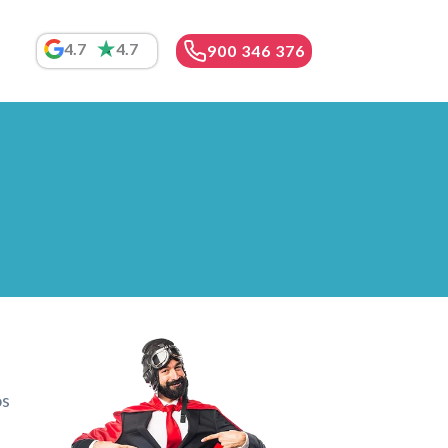
4.7
4.7
900 346 376
os