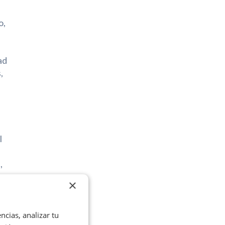
o,
ad
,
l
,
que
×
z.
ncias, analizar tu