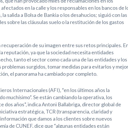
os, que han provocado miles de reclamaciones en los
 afectados en la calle y los responsables en los bancos de l
la salida a Bolsa de Bankia o los desahucios; siguió con las
les sobre las cláusulas suelo o la restitución de los gastos
a recuperación de su imagen entre sus retos principales. E
la reputación, ya que la sociedad necesita entidades
hecho, tanto el sector como cada una de las entidades y los
s problemas surgidos, tomar medidas para evitarlos y mejo
lación, el panorama ha cambiado por completo.
ros Internacionales (AFI), “en los últimos años la
o muchísimo”. Se están cambiando la operativa, los
e dos años”, indica Antoni Ballabriga, director global de
ciativa estratégica, TCR (transparencia, claridad y
a información que damos a los clientes sobre nuevos
omía de CUNEF, dice que “algunas entidades están