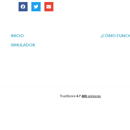
INICIO
¿CÓMO FUNCI
SIMULADOR
Nuestro Blog
Servicio de Ges
Reunificación de deudas en Madrid
Reunificación de deudas en Barcelona
Reunificación de deudas en Valencia
Reunificación de deudas en Sevilla