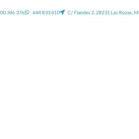
00 346 376
644 833 410
C/ Flandes 2, 28231 Las Rozas, M
Agencia Negociadora está inscrita con e
España y con el nº 195/2011 en el Regis
la Ley 2/2009.
GRUPO REACCIONA