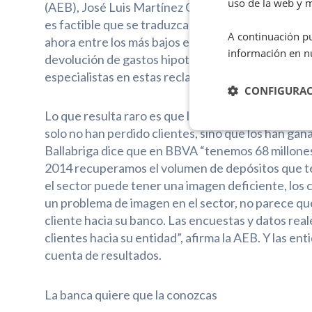
uso de la web y m
(AEB), José Luis Martínez Campuzano, explica que 
es factible que se traduzcan en cambios en las cond
A continuación pu
ahora entre los más bajos en Europa”. Lo peor es que
información en n
devolución de gastos hipotecarios, llegarán nue
especialistas en estas reclamaciones, que podrían 
CONFIGURA
Lo que resulta raro es que lo sucedido no se ha tr
solo no han perdido clientes, sino que los han ga
Ballabriga dice que en BBVA “tenemos 68 millones, 
2014 recuperamos el volumen de depósitos que tení
el sector puede tener una imagen deficiente, los c
un problema de imagen en el sector, no parece que
cliente hacia su banco. Las encuestas y datos reale
clientes hacia su entidad”, afirma la AEB. Y las e
cuenta de resultados.
La banca quiere que la conozcas