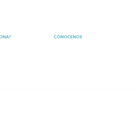
ONA?
CÓNOCENOS
¿Por qué contratarnos?
En prensa
tión de Reclamaciones
Opinión de clientes
En TV
Casos Reales
En Radio
Testimonios