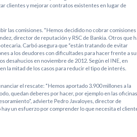
ar clientes y mejorar contratos existentes en lugar de
bir las comisiones. “Hemos decidido no cobrar comisiones
ndez, director de reputación y RSC de Bankia. Otros que 
potecaria. Carbó asegura que “están tratando de evitar
es a los deudores con dificultades para hacer frente a su
ó los desahucios en noviembre de 2012. Según el INE, en
 la mitad de los casos para reducir el tipo de interés.
nanciar el rescate: “Hemos aportado 3.900 millones a la
 todo, quedan deberes por hacer, por ejemplo en las oficinas
esoramiento”, advierte Pedro Javaloyes, director de
hay un esfuerzo por comprender lo que necesita el client