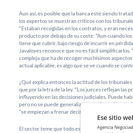
Aun así, es posible que la banca esté siendo tratad
los expertos se muestran críticos con los tribunales
“Estaban recogidas en los contratos, y eran nece
producto por debajo de su coste: “Aun cuando los 
tiene que cubrir, bajo riesgo de incurrir en pérdi
Javaloyes reconoce que no es fácil simplificarlos
compleja que ha de recoger muchísimos aspectos”, 
actual aplicable, es algo que se ve cuando se contr
¿Qué explica entonces la actitud de los tribunales
que por la letra de la ley. “Los jueces reflejan las
influyendo en las decisiones judiciales. Puede hab
pero no se puede generalizar y erosionar la segur
“se empiezan a frenar decisiones, ante la incerti
Ese sitio we
Agencia Negociado
El sector teme que todo esto pueda encarecer el 