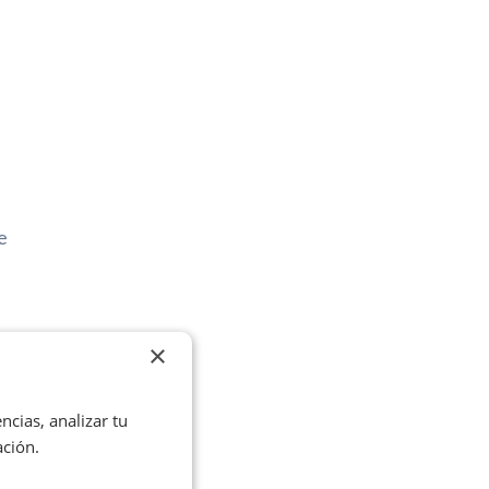
e
s
×
ncias, analizar tu
ación.
de