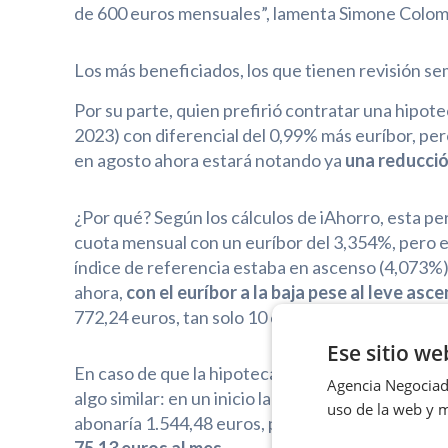
de 600 euros mensuales”, lamenta Simone Colombe
Los más beneficiados, los que tienen revisión se
Por su parte, quien prefirió contratar una hipot
2023) con diferencial del 0,99% más euríbor, per
en agosto ahora estará notando ya
una reducció
¿Por qué? Según los cálculos de iAhorro, esta 
cuota mensual con un euríbor del 3,354%, pero en
índice de referencia estaba en ascenso (4,073%)
ahora,
con el euríbor a la baja pese al leve asc
772,24 euros, tan solo 10 euros por encima de lo 
Ese sitio we
En caso de que la hipoteca, en vez de tener una
Agencia Negociado
algo similar: en un inicio la cuota sería de 1.524,
uso de la web y m
abonaría 1.544,48 euros, por lo que
el abaratami