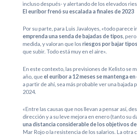
incluso después- y alertando de los elevados rie
El euríbor frenó su escalada a finales de 2023
Por su parte, para Luis Javaloyes, «todo parece i
emprenda una senda de bajadas de tipos
, per
medida, y valoran que los
riesgos por bajar tip
que subir. Todo está muy en el aire».
En este contexto, las previsiones de Kelisto se 
año, que
el euríbor a 12 meses se mantenga en
a partir de ahí, sea más probable ver una bajada 
2024.
«Entre las causas que nos llevan a pensar así, de
dirección y a su leve mejora en enero (tanto su d
una distancia considerable de los objetivos de
Mar Rojo o la resistencia de los salarios. La otra c