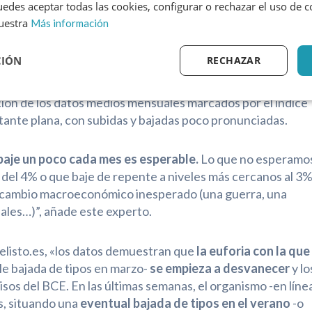
edes aceptar todas las cookies, configurar o rechazar el uso de 
uestra
Más información
CIÓN
RECHAZAR
, si miramos su evolución a largo plazo, seguimos en
da
que se prevé que registre este indicador”, asegura Simo
ución de los datos medios mensuales marcados por el índice
tante plana, con subidas y bajadas poco pronunciadas.
 baje un poco cada mes es esperable.
Lo que no esperamo
a del 4% o que baje de repente a niveles más cercanos al 3%
n cambio macroeconómico inesperado (una guerra, una
iales…)”, añade este experto.
elisto.es, «los datos demuestran que
la euforia con la que
le bajada de tipos en marzo-
se empieza a desvanecer
y lo
sos del BCE. En las últimas semanas, el organismo -en líne
es, situando una
eventual bajada de tipos en el verano
-o