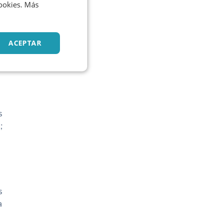
cookies. Más
ACEPTAR
ne
s
;
s
a