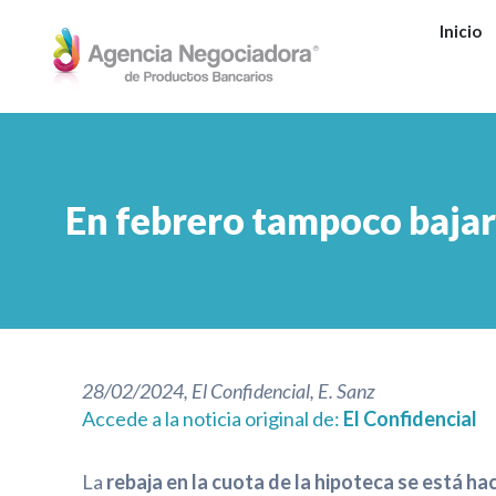
Ir
Inicio
al
contenido
En febrero tampoco bajará 
28/02/2024, El Confidencial, E. Sanz
Accede a la noticia original de:
El Confidencial
La
rebaja en la cuota de la hipoteca se está h