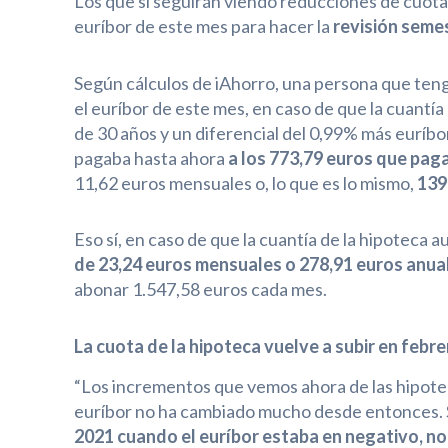
Los que sí seguirán viendo reducciones de cuota,
euríbor de este mes para hacer la
revisión seme
Según cálculos de iAhorro, una persona que teng
el euríbor de este mes, en caso de que la cuantí
de 30 años y un diferencial del 0,99% más euríbo
pagaba hasta ahora
a los 773,79 euros que pagar
11,62 euros mensuales o, lo que es lo mismo,
139
Eso sí, en caso de que la cuantía de la hipoteca 
de 23,24 euros mensuales o 278,91 euros anua
abonar 1.547,58 euros cada mes.
La cuota de la hipoteca vuelve a subir en febre
“Los incrementos que vemos ahora de las hipote
euríbor no ha cambiado mucho desde entonces. S
2021 cuando el euríbor estaba en negativo, n