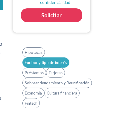
confidencialidad
Solicitar
o
,
Hipotecas
Euríbor y tipo de interés
Préstamos
Tarjetas
Sobreendeudamiento y Reunificación
Economía
Cultura financiera
s
Fintech