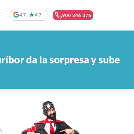
4.7
4.7
900 346 376
ríbor da la sorpresa y sube
a