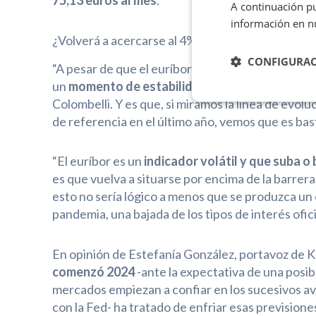
75,13 euros al mes
.
A continuación pu
información en n
¿Volverá a acercarse al 4%?
CONFIGURA
“A pesar de que el euríbor haya subido levemente
un
momento de estabilidad dentro de la baja
Colombelli. Y es que, si miramos la línea de evol
de referencia en el último año, vemos que es bas
“El euríbor es un
indicador volátil y que suba o
es que vuelva a situarse por encima de la barrer
esto no sería lógico a menos que se produzca u
pandemia, una bajada de los tipos de interés ofic
En opinión de Estefanía González, portavoz de K
comenzó 2024
-ante la expectativa de una posib
mercados empiezan a confiar en los sucesivos avi
con la Fed- ha tratado de enfriar esas prevision