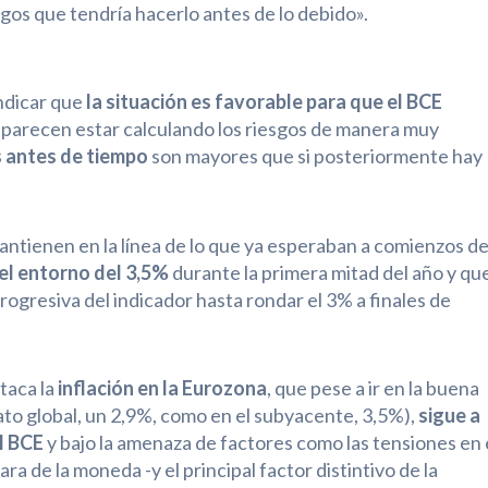
sgos que tendría hacerlo antes de lo debido».
ndicar que
la situación es favorable para que el BCE
o parecen estar calculando los riesgos de manera muy
os antes de tiempo
son mayores que si posteriormente hay
mantienen en la línea de lo que ya esperaban a comienzos d
 el entorno del 3,5%
durante la primera mitad del año y qu
progresiva del indicador hasta rondar el 3% a finales de
staca la
inflación en la Eurozona
, que pese a ir en la buena
ato global, un 2,9%, como en el subyacente, 3,5%),
sigue a
l BCE
y bajo la amenaza de factores como las tensiones en 
ara de la moneda -y el principal factor distintivo de la