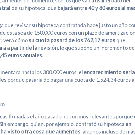
 al menos de momento, son los que van a usar el dato del
stral
de su hipoteca, que
bajará entre 40 y 80 euros al me
a que revisar su hipoteca contratada hace justo un año co
a de esta sea de 150.000 euros con un plazo de amortizació
r, verá cómo
su cuota pasará de los 762,17 euros
que
á a partir de la revisión
, lo que supone un incremento de
,45 euros anuales.
aumentara hasta los 300.000 euros, el
encarecimiento sería
les
porque pasaría de pagar una cuota de 1.524,34 euros a
ro
cas firmadas el año pasado no son muy relevantes porque 
in embargo, quien, por ejemplo, contrató su hipoteca
en
o ha visto otra cosa que aumentos
, algunos incluso de má