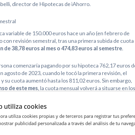
lli, director de Hipotecas de iAhorro.
mestral
eca variable de 150.000 euros hace un año (en febrero de
o con revisión semestral, tras una primera subida de cuota
n de 38,78 euros al mes o 474,83 euros al semestre
.
persona comenzaría pagando por su hipoteca 762,17 euros d
 agosto de 2023, cuando le tocó la primera revisión, el
 y su cuota aumentó hasta los 811,02 euros. Sin embargo,
enso de este mes
, la cuota mensual volverá a situarse en lo
que pagaba en un inicio.
b utiliza cookies
 cuantía de 150.000 euros fuera de 300.000 euros pasaría
ra utiliza cookies propias y de terceros para registrar tus prefere
34 euros, a los seis meses pasaría a pagar 1.622,04 y ahora
ostrar publicidad personalizada a través del análisis de tu naveg
ento de esta hipoteca desde la revisión anterior sería 