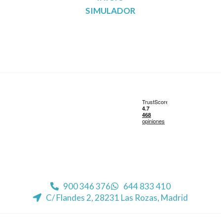
SIMULADOR
Reunificación de deudas en Madrid
Reunificación de deudas en Barcelona
Reunificación de deudas en Valencia
Reunificación de deudas en Sevilla
900 346 376
644 833 410
C/ Flandes 2, 28231 Las Rozas, Madrid