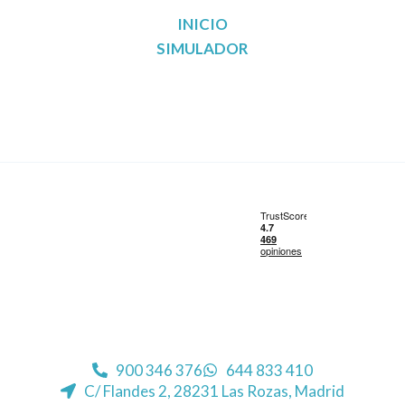
INICIO
SIMULADOR
Reunificación de deudas en Madrid
Reunificación de deudas en Barcelona
Reunificación de deudas en Valencia
Reunificación de deudas en Sevilla
900 346 376
644 833 410
C/ Flandes 2, 28231 Las Rozas, Madrid