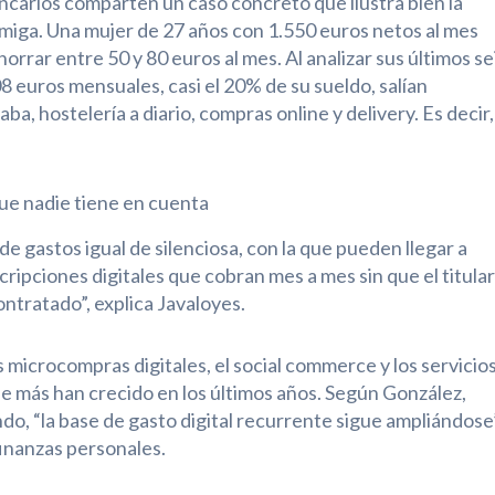
arios comparten un caso concreto que ilustra bien la
miga. Una mujer de 27 años con 1.550 euros netos al mes
rar entre 50 y 80 euros al mes. Al analizar sus últimos se
8 euros mensuales, casi el 20% de su sueldo, salían
, hostelería a diario, compras online y delivery. Es decir,
que nadie tiene en cuenta
e gastos igual de silenciosa, con la que pueden llegar a
cripciones digitales que cobran mes a mes sin que el titular
ontratado”, explica Javaloyes.
 microcompras digitales, el social commerce y los servicio
ue más han crecido en los últimos años. Según González,
o, “la base de gasto digital recurrente sigue ampliándose”
finanzas personales.