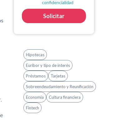
confidencialidad
Solicitar
os
Hipotecas
Euríbor y tipo de interés
Préstamos
Tarjetas
Sobreendeudamiento y Reunificación
Economía
Cultura financiera
.
Fintech
le