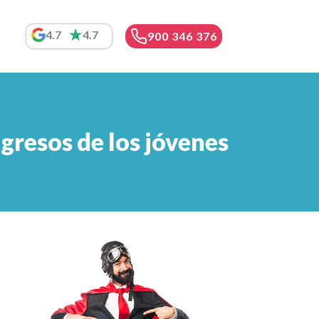
4.7
4.7
900 346 376
ngresos de los jóvenes