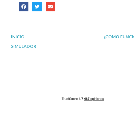
INICIO
¿CÓMO FUNCI
SIMULADOR
Nuestro Blog
Servicio de Ges
Reunificación de deudas en Madrid
Reunificación de deudas en Barcelona
Reunificación de deudas en Valencia
Reunificación de deudas en Sevilla