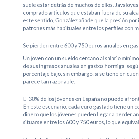
suele estar detrás de muchos de ellos. Javaloyes
comprado artículos que estaban fuera de su alc
este sentido, González añade que la presión por 
patrones más habituales entre los perfiles con má
Se pierden entre 600 y 750 euros anuales en ga
Un joven con un sueldo cercano al salario míni
de sus ingresos anuales en gastos hormiga, según
porcentaje bajo, sin embargo, si se tiene en cuen
parece tan razonable.
El 30% de los jóvenes en España no puede afronta
En este escenario, cada euro gastado tiene un co
dinero que los jóvenes pueden llegar a perder an
situarse entre los 600 y 750 euros, lo que equival