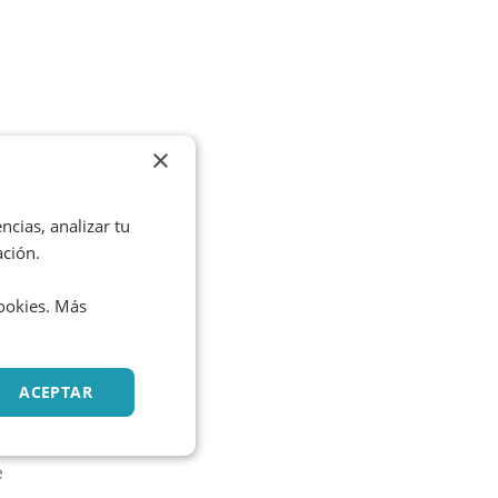
×
ncias, analizar tu
ación.
cookies. Más
o
ACEPTAR
e