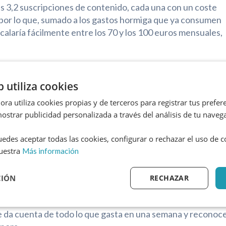
 3,2 suscripciones de contenido, cada una con un coste
o por lo que, sumado a los gastos hormiga que ya consumen
calaría fácilmente entre los 70 y los 100 euros mensuales,
o los pedidos de comida a domicilio y las compras
b utiliza cookies
a o accesorios. El volumen de estas compras y pedidos
emás, uno de los gastos que tampoco nadie vigila, apunta
ra utiliza cookies propias y de terceros para registrar tus prefere
jetas de crédito.
ostrar publicidad personalizada a través del análisis de tu naveg
edes aceptar todas las cookies, configurar o rechazar el uso de 
tar los gastos hormiga?
uestra
Más información
astos hormiga no es necesario hacer ningún cambio drástic
ntrol.
CIÓN
RECHAZAR
iente y equilibrada, es esencial saber dónde va el dinero”,
e da cuenta de todo lo que gasta en una semana y reconoc