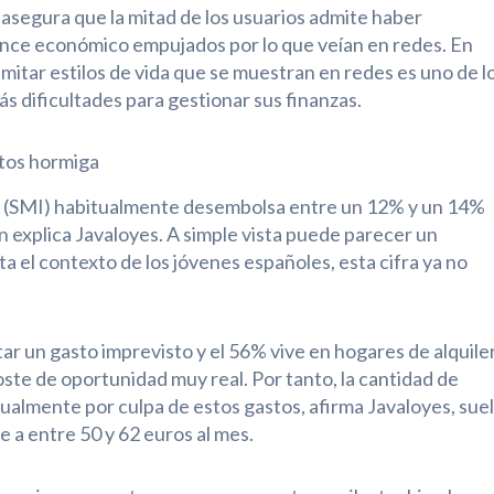
 asegura que la mitad de los usuarios admite haber
ance económico empujados por lo que veían en redes. En
imitar estilos de vida que se muestran en redes es uno de l
s dificultades para gestionar sus finanzas.
stos hormiga
mo (SMI) habitualmente desembolsa entre un 12% y un 14%
 explica Javaloyes. A simple vista puede parecer un
ta el contexto de los jóvenes españoles, esta cifra ya no
r un gasto imprevisto y el 56% vive en hogares de alquiler
ste de oportunidad muy real. Por tanto, la cantidad de
ualmente por culpa de estos gastos, afirma Javaloyes, sue
e a entre 50 y 62 euros al mes.