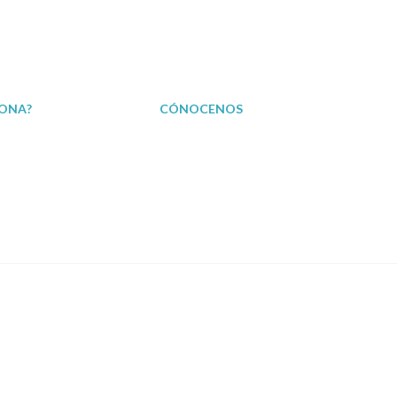
ONA?
CÓNOCENOS
¿Por qué contratarnos?
En prensa
tión de Reclamaciones
Opinión de clientes
En TV
Casos Reales
En Radio
Testimonios