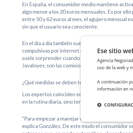
En España, el consumidor medio mantiene activas
algo menor a los 20 euros mensuales. Es por ell
entre 50 y 62 euros al mes, el agujero mensual es
sin que el usuario sea consciente.
En el día a día también suelen influir gastos com
Ese sitio we
compulsivas por internet en plataformas de mod
suele sorprender cuando se pone por escrito. Ad
Agencia Negociado
Javaloyes, son las comisiones recurrentes de tar
uso de la web y m
A continuación pu
¿Qué medidas se deben tener en cuenta para evi
información en n
Los expertos coinciden en que para frenar los g
en la rutina diaria, sino tener un plan básico de co
CONFIGURA
“Para empezar a manejar el dinero de forma consc
explica González. De este modo el consumidor s