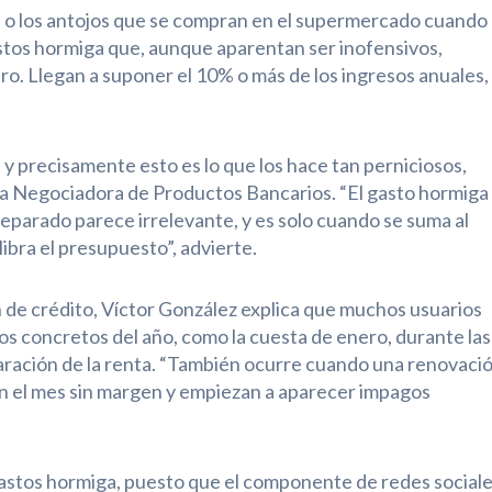
ía o los antojos que se compran en el supermercado cuando
astos hormiga que, aunque aparentan ser inofensivos,
ro. Llegan a suponer el 10% o más de los ingresos anuales,
 y precisamente esto es lo que los hace tan perniciosos,
a Negociadora de Productos Bancarios. “El gasto hormiga
eparado parece irrelevante, y es solo cuando se suma al
ibra el presupuesto”, advierte.
 de crédito, Víctor González explica que muchos usuarios
s concretos del año, como la cuesta de enero, durante las
laración de la renta. “También ocurre cuando una renovaci
n el mes sin margen y empiezan a aparecer impagos
gastos hormiga, puesto que el componente de redes social