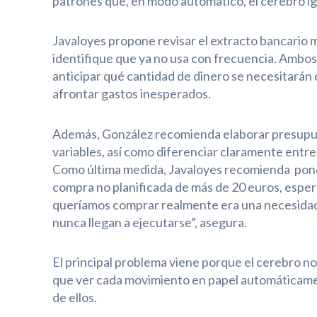
patrones que, en modo automático, el cerebro ig
Javaloyes propone revisar el extracto bancario 
identifique que ya no usa con frecuencia. Ambos
anticipar qué cantidad de dinero se necesitarán
afrontar gastos inesperados.
Además, González recomienda elaborar presupues
variables, así como diferenciar claramente entre
Como última medida, Javaloyes recomienda poner 
compra no planificada de más de 20 euros, esperar
queríamos comprar realmente era una necesidad
nunca llegan a ejecutarse”, asegura.
El principal problema viene porque el cerebro n
que ver cada movimiento en papel automáticamen
de ellos.