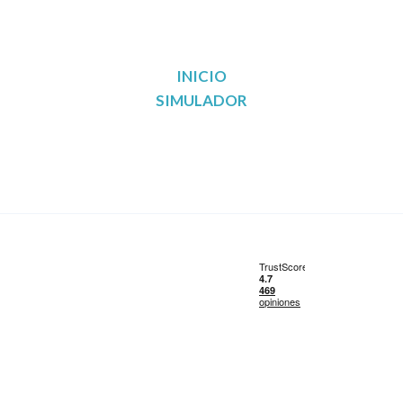
INICIO
SIMULADOR
Reunificación de deudas en Madrid
Reunificación de deudas en Barcelona
Reunificación de deudas en Valencia
Reunificación de deudas en Sevilla