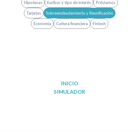
Hipotecas
Euríbor y tipo de interés
Préstamos
Tarjetas
Sobreendeudamiento y Reunificación
Economía
Cultura financiera
Fintech
INICIO
SIMULADOR
Reunificación de deudas en Madrid
Reunificación de deudas en Barcelona
Reunificación de deudas en Valencia
Reunificación de deudas en Sevilla