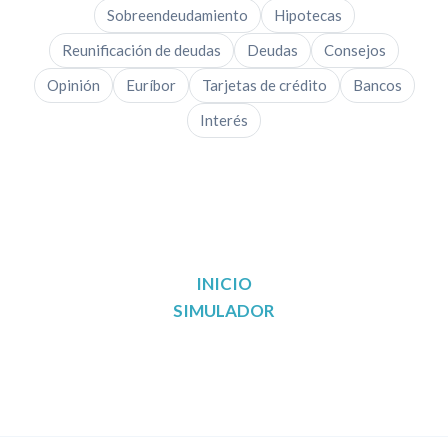
Sobreendeudamiento
Hipotecas
Reunificación de deudas
Deudas
Consejos
Opinión
Euríbor
Tarjetas de crédito
Bancos
Interés
INICIO
SIMULADOR
Reunificación de deudas en Madrid
Reunificación de deudas en Barcelona
Reunificación de deudas en Valencia
Reunificación de deudas en Sevilla