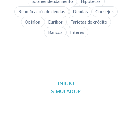
Sobreendeudamiento
Hipotecas
Reunificación de deudas
Deudas
Consejos
Opinión
Euríbor
Tarjetas de crédito
Bancos
Interés
INICIO
SIMULADOR
Reunificación de deudas en Madrid
Reunificación de deudas en Barcelona
Reunificación de deudas en Valencia
Reunificación de deudas en Sevilla