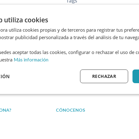
Tags
Tags
b utiliza cookies
Tags
ra utiliza cookies propias y de terceros para registrar tus prefere
Tags
ostrar publicidad personalizada a través del análisis de tu naveg
Tags
edes aceptar todas las cookies, configurar o rechazar el uso de 
Tags
uestra
Más información
Tags
CIÓN
RECHAZAR
Tags
ONA?
CÓNOCENOS
¿Por qué contratarnos?
En prensa
tión de Reclamaciones
Opinión de clientes
En TV
Casos Reales
En Radio