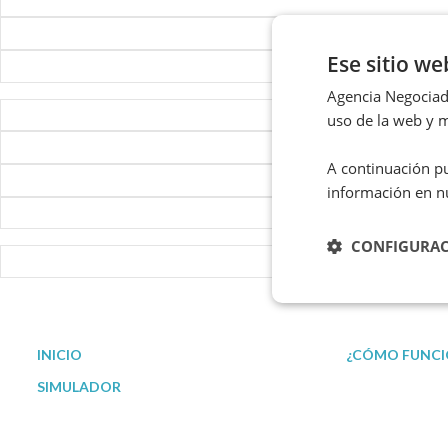
Ese sitio we
Agencia Negociado
uso de la web y m
A continuación pu
información en n
CONFIGURA
INICIO
¿CÓMO FUNCI
SIMULADOR
Nuestro Blog
Servicio de Ges
Reunificación de deudas en Madrid
Reunificación de deudas en Barcelona