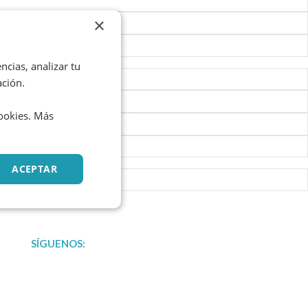
×
ncias, analizar tu
ación.
cookies. Más
ACEPTAR
SÍGUENOS:
L
F
X
Y
i
a
-
o
n
c
t
u