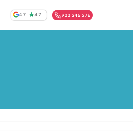
4.7
4.7
900 346 376