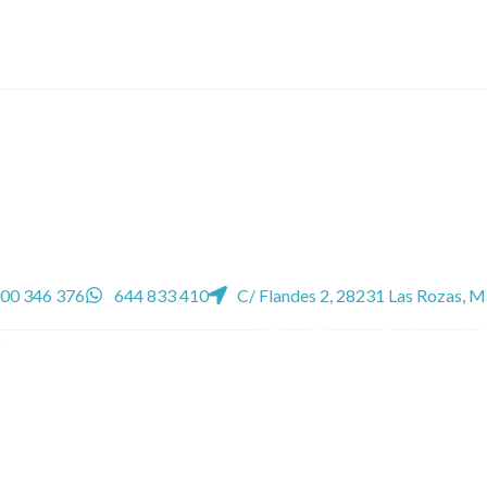
Testimonios
00 346 376
644 833 410
C/ Flandes 2, 28231 Las Rozas, M
Agencia Negociadora está inscrita con e
España y con el nº 195/2011 en el Regis
la Ley 2/2009.
GRUPO REACCIONA