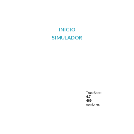
INICIO
SIMULADOR
Reunificación de deudas en Madrid
Reunificación de deudas en Barcelona
Reunificación de deudas en Valencia
Reunificación de deudas en Sevilla