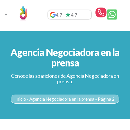
Ir
al
4.7
4.7
contenido
Agencia Negociadora en la
prensa
Conoce las apariciones de Agencia Negociadora en
prensa:
Inicio
-
Agencia Negociadora en la prensa
-
Página 2